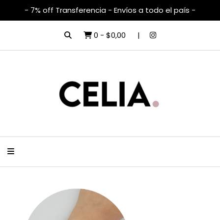
- 7% off Transferencia - Envíos a todo el país -
0
-
$0,00